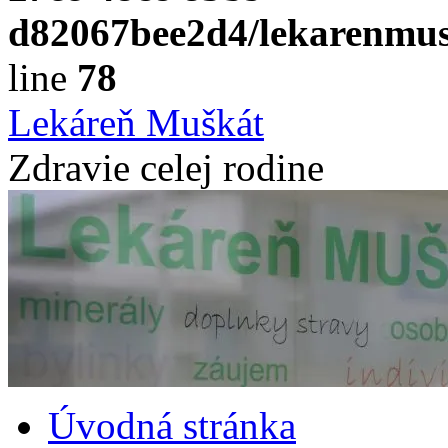
d82067bee2d4/lekarenmus
line
78
Preskočiť
Lekáreň Muškát
na
obsah
Zdravie celej rodine
Úvodná stránka