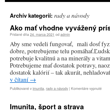
rady a návody
Archív kategorií:
Ako mať vhodne vyvážený prí
Pridané dňa
24. marca 2021
od
admin
Aby sme vedeli fungovať, mali dosť fyzic
dobre, potrebujeme telu pomáhať.Ľuds
potrebuje kvalitnú a na minerály a vita
Potrebujeme mať dostatok potravy, nao
dostatok kalórií – tak akurát, nehladova
v čítaní
→
na
Publikované v
imunita
,
rady a návody
|
Komentáre vypnuté
Ako
mať
vhod
Imunita, šport a strava
vyvá