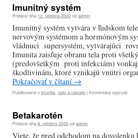
pohy
Imunitný systém
aktivi
Pridané dňa
12. októbra 2020
od
admin
Imunitný systém vytvára v ľudskom tel
nervovým systémom a hormónovým sy
vládnuci supersystém, vytvárajúci ro
Imunita zaisťuje obranu tela proti všet
(predovšetkým proti infekciám) vonkajši
škodlivinám, ktoré vznikajú vnútri or
Pokračovať v čítaní
→
na
Publikované v
imunita
,
rady a návody
|
Komentáre vypnuté
Imuni
syst
Betakarotén
Pridané dňa
8. októbra 2020
od
admin
Viete, že pred odchodom na dovolenku 