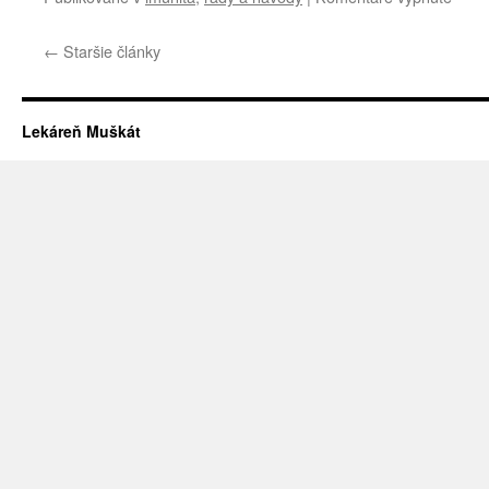
Vitam
C
←
Staršie články
Lekáreň Muškát