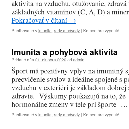
aktivita na vzduchu, otužovanie, zdravá
základných vitamínov (C, A, D) a miner
Pokračovať v čítaní
→
na
Publikované v
imunita
,
rady a návody
|
Komentáre vypnuté
Posil
imuni
Imunita a pohybová aktivita
Pridané dňa
21. októbra 2020
od
admin
Šport má pozitívny vplyv na imunitný s
precvičenie svalov a ideálne spojené s
vzduchu v exteriéri je základom dobrej s
zdravie. Výskumy poukazujú na to, že
hormonálne zmeny v tele pri športe 
na
Publikované v
imunita
,
rady a návody
|
Komentáre vypnuté
Imuni
a