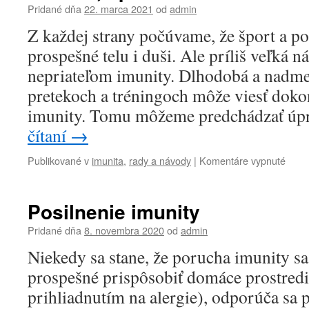
prísu
Pridané dňa
22. marca 2021
od
admin
výživ
Z každej strany počúvame, že šport a po
prospešné telu i duši. Ale príliš veľká
nepriateľom imunity. Dlhodobá a nadm
pretekoch a tréningoch môže viesť doko
imunity. Tomu môžeme predchádzať ú
čítaní
→
na
Publikované v
imunita
,
rady a návody
|
Komentáre vypnuté
Imuni
šport
a
Posilnenie imunity
strav
Pridané dňa
8. novembra 2020
od
admin
Niekedy sa stane, že porucha imunity sa 
prospešné prispôsobiť domáce prostredi
prihliadnutím na alergie), odporúča sa 