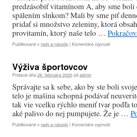
predzásobiť vitamínom A, aby sme boli 
spálením slnkom? Mali by sme piť denn
pridať si množstvo zeleniny, ktorá obsa
provitamín, ktorý naše telo …
Pokračova
na
Publikované v
rady a návody
|
Komentáre vypnuté
Betakarotén
Výživa športovcov
Pridané dňa
26. februára 2020
od
admin
Správajte sa k sebe, ako by ste boli svo
telo je mašina schopná podávať neuveri
tak vie vcelku rýchlo meniť tvar podľa t
aké palivo do nej pumpujete. Že je …
Po
na
Publikované v
rady a návody
|
Komentáre vypnuté
Výživa
športovcov