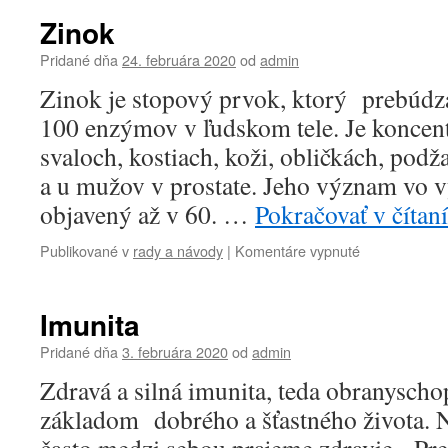
Zinok
Pridané dňa
24. februára 2020
od
admin
Zinok je stopový prvok, ktorý prebúdza
100 enzýmov v ľudskom tele. Je koncen
svaloch, kostiach, koži, obličkách, podž
a u mužov v prostate. Jeho význam vo 
objavený až v 60. …
Pokračovať v čítan
na
Publikované v
rady a návody
|
Komentáre vypnuté
Zinok
Imunita
Pridané dňa
3. februára 2020
od
admin
Zdravá a silná imunita, teda obranyscho
základom dobrého a šťastného života. N