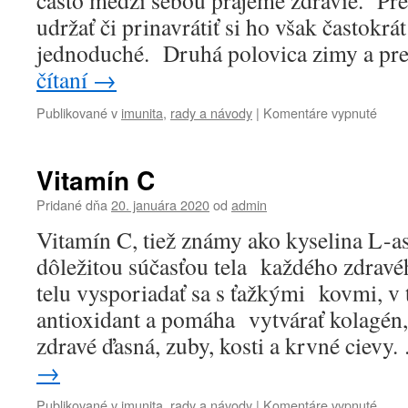
často medzi sebou prajeme zdravie. P
udržať či prinavrátiť si ho však častokrát
jednoduché. Druhá polovica zimy a pr
čítaní
→
na
Publikované v
imunita
,
rady a návody
|
Komentáre vypnuté
Imuni
Vitamín C
Pridané dňa
20. januára 2020
od
admin
Vitamín C, tiež známy ako kyselina L-a
dôležitou súčasťou tela každého zdrav
telu vysporiadať sa s ťažkými kovmi, v 
antioxidant a pomáha vytvárať kolagén,
zdravé ďasná, zuby, kosti a krvné cievy
→
na
Publikované v
imunita
,
rady a návody
|
Komentáre vypnuté