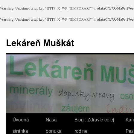
Warning
: Undefined array key "HTTP_X_WP_TEMPORARY" in
/data/7/3/73364a9e-27e
Warning
: Undefined array key "HTTP_X_WP_TEMPORARY" in
/data/7/3/73364a9e-27e
Preskočiť
na
Lekáreň Muškát
obsah
Úvodná
Naša
Blog : Zdravie celej
Kam
stránka
ponuka
rodine
Pez