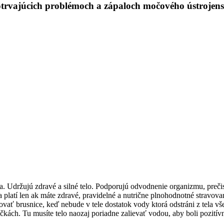
rvajúcich problémoch a zápaloch močového ústrojenstva
držujú zdravé a silné telo. Podporujú odvodnenie organizmu, prečiste
platí len ak máte zdravé, pravidelné a nutrične plnohodnotné stravovan
ť brusnice, keď nebude v tele dostatok vody ktorá odstráni z tela všet
ičkách. Tu musíte telo naozaj poriadne zalievať vodou, aby boli pozití