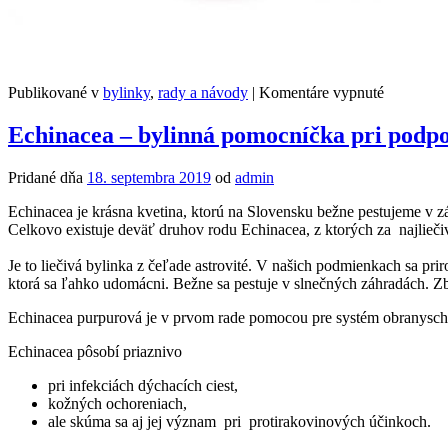
na
Publikované v
bylinky
,
rady a návody
|
Komentáre vypnuté
Brusnica
–
Echinacea – bylinná pomocníčka pri podp
prírodná
bojovníčk
Pridané dňa
18. septembra 2019
od
admin
pri
zápale
Echinacea je krásna kvetina, ktorú na Slovensku bežne pestujeme v zá
močovýc
Celkovo existuje deväť druhov rodu Echinacea, z ktorých za najlieči
ciest
Je to liečivá bylinka z čeľade astrovité. V našich podmienkach sa p
ktorá sa ľahko udomácni. Bežne sa pestuje v slnečných záhradách. Zbi
Echinacea purpurová je v prvom rade pomocou pre systém obranyschop
Echinacea pôsobí priaznivo
pri infekciách dýchacích ciest,
kožných ochoreniach,
ale skúma sa aj jej význam pri protirakovinových účinkoch.