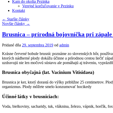
Kam do okolia Pezinka
Verejné korčuľovanie v Pezinku
Kontakt
←
Staršie články
Novšie články
→
Brusnica – prírodná bojovníčka pri zápale
Pridané dňa
29. septembra 2019
od
admin
Krásne červené bobule brusníc poznáme zo slovenských hôr, používa
ktorých nádherné plody dokážu účinne a prírodnou cestou liečiť záp
uzdravujú nie len močovú sústavu ale pomáhajú aj tráveniu, vyprázd
Brusnica obyčajná (lat. Vacinium Vitisidaea)
Brusnica je ker, ktorý dorastá do výšky približne 25 centimetrov. Pl
organizmus. Plody môžete smelo konzumovať hocikedy
Účinné látky v brusniciach:
Voda, bielkoviny, sacharidy, tuk, vláknina, železo, vápnik, horčík, fo