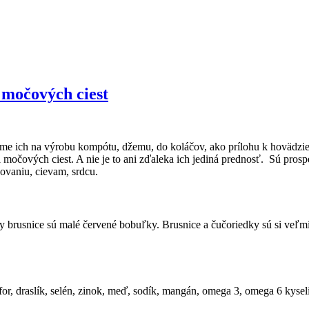
 močových ciest
me ich na výrobu kompótu, džemu, do koláčov, ako prílohu k hovädzie
al močových ciest. A nie je to ani zďaleka ich jediná prednosť. Sú pr
ňovaniu, cievam, srdcu.
ody brusnice sú malé červené bobuľky. Brusnice a čučoriedky sú si veľm
sfor, draslík, selén, zinok, meď, sodík, mangán, omega 3, omega 6 kysel