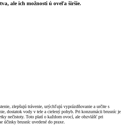
, ale ich možnosti ú oveľa širšie.
nie, zlepšujú trávenie, urýchľujú vyprázdňovanie a určite s
ie, dostatok vody v tele a cielený pohyb. Pri konzumácii brusníc je
ky nečistoty. Toto platí o každom ovocí, ale obzvlášť pri
vne účinky brusníc uvedené do praxe.