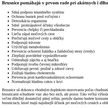
Brusnice pomáhajú v prvom rade pri akútnych i dlhot
Silná podpora imunitného systému
Ochrana buniek pred voľnými r
Detoxikácia organizmu
Silné protizápalové účinky všeobecne
Prevencia chrípky či prechladnutia
Liečia zápal močových ciest
Prečisťujú močové cesty a obličky
Podporujú trávenie
Urýchľujú metabolizmus
Prevencia ochorení žalúdka a žalúdočnej steny (vredy)
Zlepšujú pravidelné vyprázdňovanie
Odstraňujú zápchu a aj hnačku
Podporujú tvorbu črevnej mikroflóry
Udržiavajú pevné, pružné a zdravé cievy
Znižujú hladinu cholesterolu
Prevencia proti kardiovaskulárnym ochoreniam
Normalizujú hladinu cukru v krvi
Brusnice sú dokonca vhodným doplnkom stravovania počas chudnutia. U
brusnicami schudnete viac ako bez nich, ale pozor. Táto veľká výhoda 
veľmi dôležitý dostatočný pitný režim, pretože darmo budete konzumova
brusniciach, ktoré majú najsilnejší účinok pri močových cestách a obl