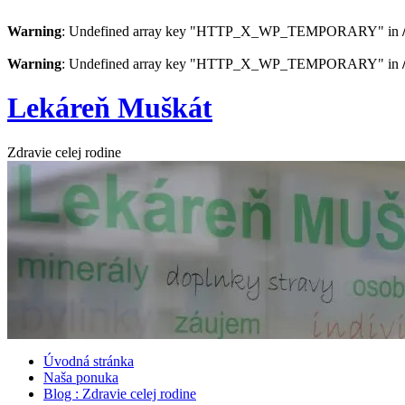
Warning
: Undefined array key "HTTP_X_WP_TEMPORARY" in
Warning
: Undefined array key "HTTP_X_WP_TEMPORARY" in
Preskočiť
Lekáreň Muškát
na
obsah
Zdravie celej rodine
Úvodná stránka
Naša ponuka
Blog : Zdravie celej rodine