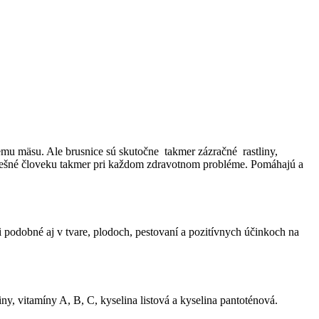
mu mäsu. Ale brusnice sú skutočne takmer zázračné rastliny,
ospešné človeku takmer pri každom zdravotnom probléme. Pomáhajú a
i podobné aj v tvare, plodoch, pestovaní a pozitívnych účinkoch na
iny, vitamíny A, B, C, kyselina listová a kyselina pantoténová.