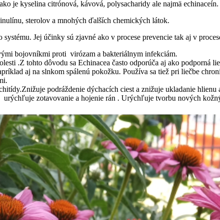
ako je kyselina citrónová, kávová, polysacharidy ale najmä echinaceí
c, inulínu, sterolov a mnohých ďalších chemických látok.
systému. Jej účinky sú zjavné ako v procese prevencie tak aj v procese
rvými bojovníkmi proti virózam a bakteriálnym infekciám.
bolesti .Z tohto dôvodu sa Echinacea často odporúča aj ako podporná lieč
napríklad aj na slnkom spálenú pokožku. Používa sa tiež pri liečbe ch
smi.
onchitídy.Znižuje podráždenie dýchacích ciest a znižuje ukladanie hlie
j urýchľuje zotavovanie a hojenie rán . Urýchľuje tvorbu nových kožn