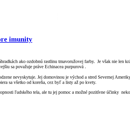
ore imunity
a
hradkách ako ozdobnú rastlinu tmavoružovej farby. Je však nie len krás
h
vejšiu sa považuje práve Echinacea purpurová .
rirodzene nevyskytuje. Jej domovinou je východ a stred Severnej Amerik
era sa všetko od koreňa, cez byľ a listy až po kvety.
nosti ľudského tela, ale tu jej pomoc a možné pozitívne účinky neko