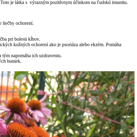
n. Toto je látka s výrazným pozitívnym účinkom na ľudskú imunitu.
 liečby ochorení.
ba pri bolesti kĺbov.
ronických kožných ochorení ako je psoriáza alebo ekzém. Pomáha
nu a tým napomáha ich uzdraveniu.
ých buniek.