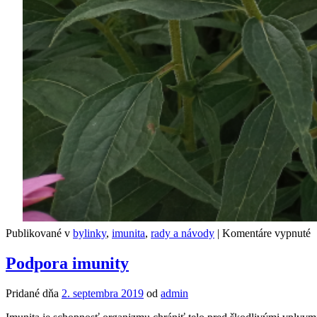
n
Publikované v
bylinky
,
imunita
,
rady a návody
|
Komentáre vypnuté
E
–
Podpora imunity
b
p
Pridané dňa
2. septembra 2019
od
admin
p
p