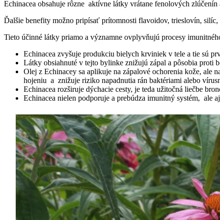
Echinacea obsahuje rôzne aktívne látky vrátane fenolových zlúčenín 
Ďalšie benefity možno pripísať prítomnosti flavoidov, trieslovín, silí
Tieto účinné látky priamo a významne ovplyvňujú procesy imunitného 
Echinacea zvyšuje produkciu bielych krviniek v tele a tie sú p
Látky obsiahnuté v tejto bylinke znižujú zápal a pôsobia proti 
Olej z Echinacey sa aplikuje na zápalové ochorenia kože, ale 
hojeniu a znižuje riziko napadnutia rán baktériami alebo víru
Echinacea rozširuje dýchacie cesty, je teda užitočná liečbe br
Echinacea nielen podporuje a prebúdza imunitný systém, ale a